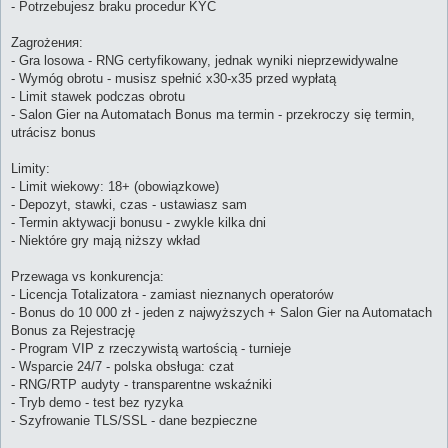
- Potrzebujesz braku procedur KYC
Zagrożения:
- Gra losowa - RNG certyfikowany, jednak wyniki nieprzewidywalne
- Wymóg obrotu - musisz spełnić x30-x35 przed wypłatą
- Limit stawek podczas obrotu
- Salon Gier na Automatach Bonus ma termin - przekroczy się termin,
utrácisz bonus
Limity:
- Limit wiekowy: 18+ (obowiązkowe)
- Depozyt, stawki, czas - ustawiasz sam
- Termin aktywacji bonusu - zwykle kilka dni
- Niektóre gry mają niższy wkład
Przewaga vs konkurencja:
- Licencja Totalizatora - zamiast nieznanych operatorów
- Bonus do 10 000 zł - jeden z najwyższych + Salon Gier na Automatach
Bonus za Rejestrację
- Program VIP z rzeczywistą wartością - turnieje
- Wsparcie 24/7 - polska obsługa: czat
- RNG/RTP audyty - transparentne wskaźniki
- Tryb demo - test bez ryzyka
- Szyfrowanie TLS/SSL - dane bezpieczne