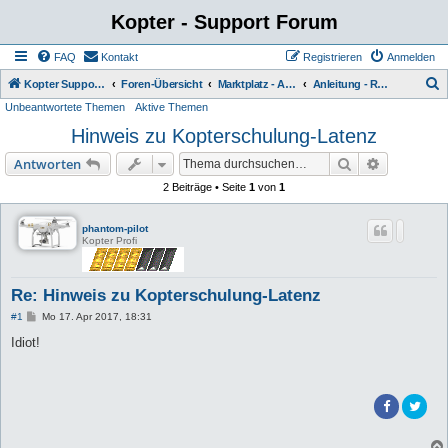
Kopter - Support Forum
FAQ
Kontakt
Registrieren
Anmelden
S
Kopter Support - von Anwendern für Anwender.
Foren-Übersicht
Marktplatz - Angebote von Usern
Anleitung - Regeln - Hinweise
Unbeantwortete Themen
Aktive Themen
u
Hinweis zu Kopterschulung-Latenz
c
h
Suche
Erweiterte
Antworten
e
2 Beiträge • Seite
1
von
1
phantom-pilot
Kopter Profi
Re: Hinweis zu Kopterschulung-Latenz
B
#1
Mo 17. Apr 2017, 18:31
e
i
Idiot!
t
r
a
g