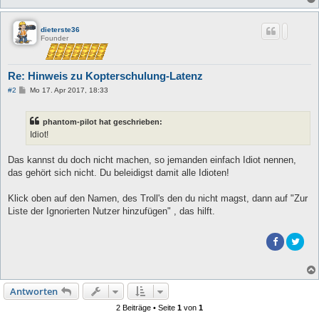
dieterste36
Founder
Re: Hinweis zu Kopterschulung-Latenz
B
#2
Mo 17. Apr 2017, 18:33
e
i
t
phantom-pilot hat geschrieben:
r
a
Idiot!
g
Das kannst du doch nicht machen, so jemanden einfach Idiot nennen,
das gehört sich nicht. Du beleidigst damit alle Idioten!
Klick oben auf den Namen, des Troll's den du nicht magst, dann auf "Zur
Liste der Ignorierten Nutzer hinzufügen" , das hilft.
Antworten
2 Beiträge • Seite
1
von
1