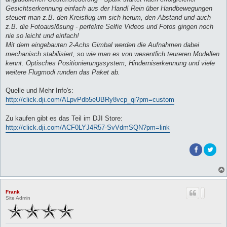
Gesichtserkennung einfach aus der Hand! Rein über Handbewegungen
steuert man z.B. den Kreisflug um sich herum, den Abstand und auch
z.B. die Fotoauslösung - perfekte Selfie Videos und Fotos gingen noch
nie so leicht und einfach!
Mit dem eingebauten 2-Achs Gimbal werden die Aufnahmen dabei
mechanisch stabilisiert, so wie man es von wesentlich teureren Modellen
kennt. Optisches Positionierungssystem, Hinderniserkennung und viele
weitere Flugmodi runden das Paket ab.
Quelle und Mehr Info's:
http://click.dji.com/ALpvPdb5eUBRy8vcp_qi?pm=custom
Zu kaufen gibt es das Teil im DJI Store:
http://click.dji.com/ACF0LYJ4R57-SvVdmSQN?pm=link
Frank
Site Admin