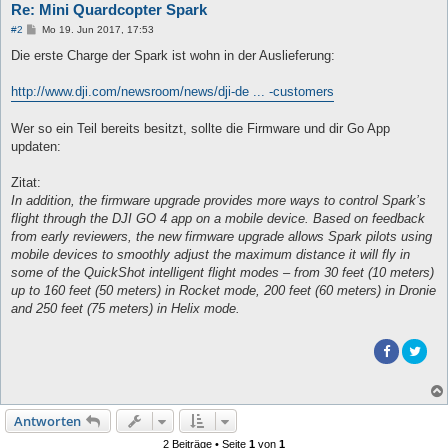
Re: Mini Quardcopter Spark
B
#2
Mo 19. Jun 2017, 17:53
e
i
Die erste Charge der Spark ist wohn in der Auslieferung:
t
r
a
http://www.dji.com/newsroom/news/dji-de ... -customers
g
Wer so ein Teil bereits besitzt, sollte die Firmware und dir Go App
updaten:
Zitat:
In addition, the firmware upgrade provides more ways to control Spark’s
flight through the DJI GO 4 app on a mobile device. Based on feedback
from early reviewers, the new firmware upgrade allows Spark pilots using
mobile devices to smoothly adjust the maximum distance it will fly in
some of the QuickShot intelligent flight modes – from 30 feet (10 meters)
up to 160 feet (50 meters) in Rocket mode, 200 feet (60 meters) in Dronie
and 250 feet (75 meters) in Helix mode.
Antworten
2 Beiträge • Seite
1
von
1