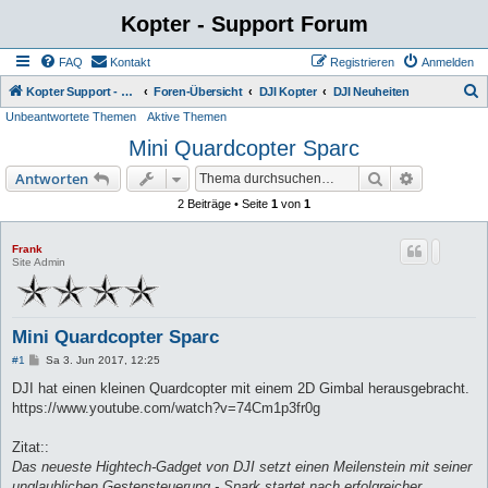
Kopter - Support Forum
FAQ
Kontakt
Registrieren
Anmelden
S
Kopter Support - von Anwendern für Anwender.
Foren-Übersicht
DJI Kopter
DJI Neuheiten
Unbeantwortete Themen
Aktive Themen
u
Mini Quardcopter Sparc
c
h
Suche
Erweiterte
Antworten
e
2 Beiträge • Seite
1
von
1
Frank
Site Admin
Mini Quardcopter Sparc
B
#1
Sa 3. Jun 2017, 12:25
e
i
DJI hat einen kleinen Quardcopter mit einem 2D Gimbal herausgebracht.
t
https://www.youtube.com/watch?v=74Cm1p3fr0g
r
a
g
Zitat::
Das neueste Hightech-Gadget von DJI setzt einen Meilenstein mit seiner
unglaublichen Gestensteuerung - Spark startet nach erfolgreicher