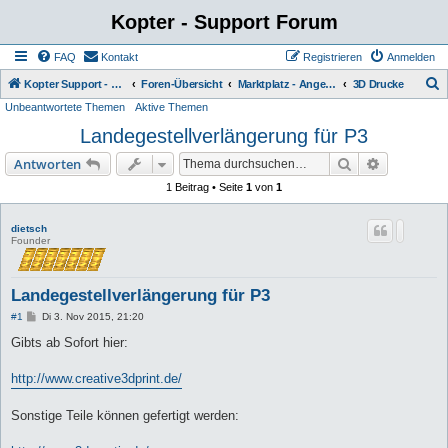
Kopter - Support Forum
FAQ
Kontakt
Registrieren
Anmelden
S
Kopter Support - von Anwendern für Anwender.
Foren-Übersicht
Marktplatz - Angebote von Usern
3D Drucke
Unbeantwortete Themen
Aktive Themen
u
Landegestellverlängerung für P3
c
h
Suche
Erweiterte
Antworten
e
1 Beitrag • Seite
1
von
1
dietsch
Founder
Landegestellverlängerung für P3
B
#1
Di 3. Nov 2015, 21:20
e
i
Gibts ab Sofort hier:
t
r
a
http://www.creative3dprint.de/
g
Sonstige Teile können gefertigt werden: