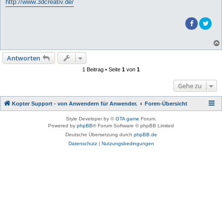
http://www.3dcreativ.de/
Antworten
1 Beitrag • Seite
1
von
1
Gehe zu
Kopter Support - von Anwendern für Anwender.
Foren-Übersicht
Style Developer by ©
GTA game
Forum.
Powered by
phpBB
® Forum Software © phpBB Limited
Deutsche Übersetzung durch
phpBB.de
Datenschutz
|
Nutzungsbedingungen