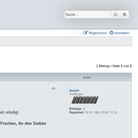
Suche
Erwei
Registrieren
Anmelden
1 Beitrag • Seite
1
von
1
Autor
dunzel
Tiefflieger
Beiträge:
1
it erledigt.
Registriert:
Di 13. Mär 2018, 11:11
n
Frechen, An den Sieben