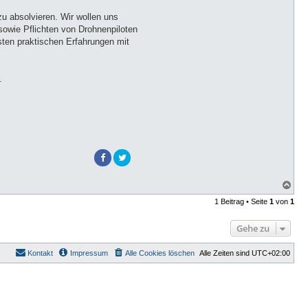
zu absolvieren. Wir wollen uns
owie Pflichten von Drohnenpiloten
sten praktischen Erfahrungen mit
.
N
a
1 Beitrag • Seite
1
von
1
c
h
o
Gehe zu
b
e
n
Kontakt
Impressum
Alle Cookies löschen
Alle Zeiten sind
UTC+02:00