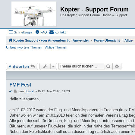
Kopter - Support Forum
Das Kopter Support Forum. Hotline & Support
Schnellzugriff
FAQ
Kontakt
Kopter Support - von Anwendern für Anwender.
Foren-Übersicht
Allgem
Unbeantwortete Themen
Aktive Themen
Suche
Erweiter
Antworten
FMF Fest
B
#1
von
dunzel
»
Di 13. Mär 2018, 11:23
e
i
Hallo zusammen,
t
r
a
am 11.02.2017 wurde der Flug- und Modellsportverein Frechen (kurz FMF) o
g
Daher wollen wir am 24.03.2018 feierlich den normalen Vereinsalltag be
Alle jene, die sich für Drohnen, Flug- und Modellsport interessieren sind 
Bäumen
, auf unserer Flugwiese, die sich in der Nähe des Terrassenfre
Neben den Feierlichkeiten soll es an diesem Tag natürlich auch einen 