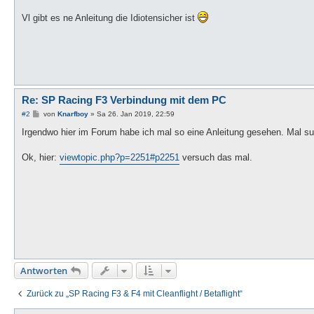
Vl gibt es ne Anleitung die Idiotensicher ist
Re: SP Racing F3 Verbindung mit dem PC
B
#2
von
Knarfboy
»
Sa 26. Jan 2019, 22:59
e
i
Irgendwo hier im Forum habe ich mal so eine Anleitung gesehen. Mal su
t
r
a
Ok, hier:
viewtopic.php?p=2251#p2251
versuch das mal.
g
Antworten
Zurück zu „SP Racing F3 & F4 mit Cleanflight / Betaflight“