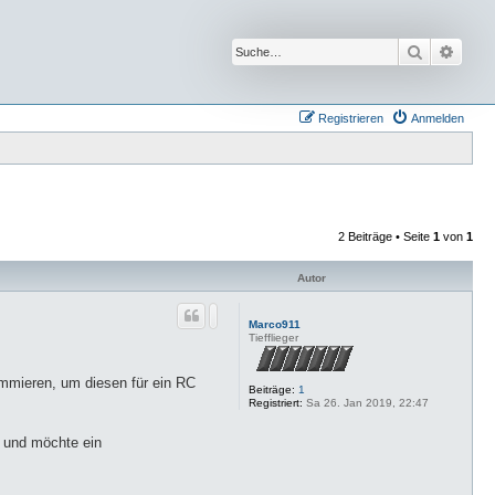
Suche
Erwei
Registrieren
Anmelden
2 Beiträge • Seite
1
von
1
Autor
Marco911
Tiefflieger
ammieren, um diesen für ein RC
Beiträge:
1
Registriert:
Sa 26. Jan 2019, 22:47
f und möchte ein