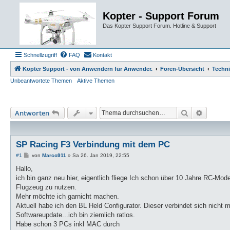
Kopter - Support Forum
Das Kopter Support Forum. Hotline & Support
Schnellzugriff
FAQ
Kontakt
Kopter Support - von Anwendern für Anwender.
Foren-Übersicht
Techn
Unbeantwortete Themen
Aktive Themen
Suche
Erweiter
Antworten
SP Racing F3 Verbindung mit dem PC
B
#1
von
Marco911
»
Sa 26. Jan 2019, 22:55
e
i
Hallo,
t
ich bin ganz neu hier, eigentlich fliege Ich schon über 10 Jahre RC-M
r
a
Flugzeug zu nutzen.
g
Mehr möchte ich garnicht machen.
Aktuell habe ich den BL Held Configurator. Dieser verbindet sich nicht
Softwareupdate...ich bin ziemlich ratlos.
Habe schon 3 PCs inkl MAC durch