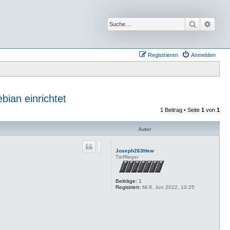
Suche
Erwei
Registrieren
Anmelden
bian einrichtet
1 Beitrag • Seite
1
von
1
Autor
Joseph263Hew
Tiefflieger
Beiträge:
1
Registriert:
Mi 8. Jun 2022, 10:25