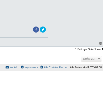
N
a
1 Beitrag • Seite
1
von
1
c
h
o
Gehe zu
b
e
n
Kontakt
Impressum
Alle Cookies löschen
Alle Zeiten sind
UTC+02:00