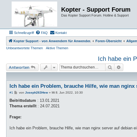
Kopter - Support Forum
Das Kopter Support Forum. Hotline & Support
Schnellzugriff
FAQ
Kontakt
Kopter Support - von Anwendern für Anwender.
Foren-Übersicht
Allgem
Unbeantwortete Themen
Aktive Themen
Ich habe ein P
Suche
Erweiter
Antworten
Ich habe ein Problem, brauche Hilfe, wie man nginx s
B
#1
von
Joseph263Hew
»
Mi 8. Jun 2022, 10:30
e
i
Beitrittsdatum
: 13.01.2021
t
Thema erstellt
: 24.07.2021
r
a
g
Frage:
Ich habe ein Problem, brauche Hilfe, wie man nginx server auf debian ei