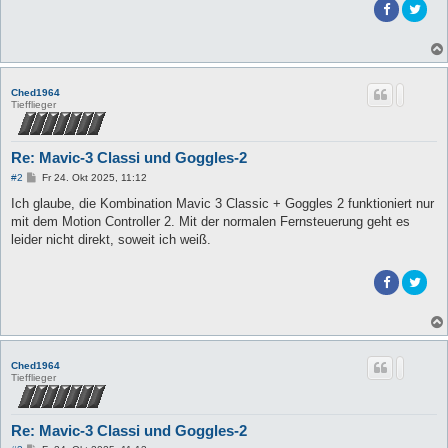
Ched1964
Tiefflieger
Re: Mavic-3 Classi und Goggles-2
B
#2
Fr 24. Okt 2025, 11:12
e
i
Ich glaube, die Kombination Mavic 3 Classic + Goggles 2 funktioniert nur
t
mit dem Motion Controller 2. Mit der normalen Fernsteuerung geht es
r
a
leider nicht direkt, soweit ich weiß.
g
Ched1964
Tiefflieger
Re: Mavic-3 Classi und Goggles-2