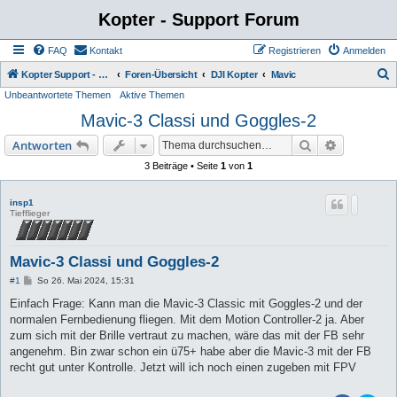
Kopter - Support Forum
FAQ
Kontakt
Registrieren
Anmelden
S
Kopter Support - von Anwendern für Anwender.
Foren-Übersicht
DJI Kopter
Mavic
Unbeantwortete Themen
Aktive Themen
u
Mavic-3 Classi und Goggles-2
c
h
Suche
Erweiterte
Antworten
e
3 Beiträge • Seite
1
von
1
insp1
Tiefflieger
Mavic-3 Classi und Goggles-2
B
#1
So 26. Mai 2024, 15:31
e
i
Einfach Frage: Kann man die Mavic-3 Classic mit Goggles-2 und der
t
normalen Fernbedienung fliegen. Mit dem Motion Controller-2 ja. Aber
r
a
zum sich mit der Brille vertraut zu machen, wäre das mit der FB sehr
g
angenehm. Bin zwar schon ein ü75+ habe aber die Mavic-3 mit der FB
recht gut unter Kontrolle. Jetzt will ich noch einen zugeben mit FPV