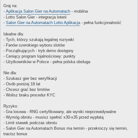
Graj na:
-
Aplikacja Salon Gier na Automatach
- mobilna
- Lotto Salon Gier - integracja loterii
-
Salon Gier na Automatach Lotto Aplikacja
- pełna funkcjonalność
Idealne dla:
- Tych, którzy szukają legalnej rozrywki
- Fanów szerokiego wyboru slotów
- Początkujących - tryb demo dostępny
- Ceniący program lojalnościowy: punkty
- Użytkowników w Polsce - pełna polska obsługa
Nie dla:
- Szukasz gier bez weryfikacji
- Osób poniżej 18 lat
- Chcesz grać bez limitów
- Wolisz braku procedur KYC
Ryzyko:
- Gra losowa - RNG certyfikowany, ale wyniki nieprzewidywalne
- Wymóg obrotu - musisz spełnić x30-x35 przed wypłatą
- Limit stawek podczas obrotu
- Salon Gier na Automatach Bonus ma termin - przekroczy się termin,
tracisz bonus